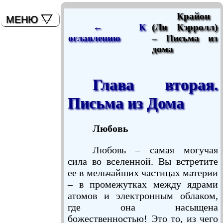
мышь)
Крайон
МЕНЮ
← К
(Ли Кэрролл)
оглавлению
– Письма из
дома
Глава вторая.
Письма из Дома
Любовь
Любовь – самая могучая
сила во вселенной. Вы встретите
ее в мельчайших частицах материи
– в промежутках между ядрами
атомов и электронным облаком,
где она насыщена
божественностью! Это то, из чего