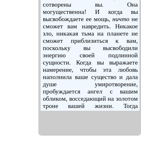
сотворены вы. Она
могущественна! И когда вы
высвобождаете ее мощь,
ничто
не
сможет вам навредить. Никакое
зло, никакая тьма на планете не
сможет приблизиться к вам,
поскольку вы высвободили
энергию своей подлинной
сущности. Когда вы выражаете
намерение, чтобы эта любовь
наполнила ваше существо и дала
душе умиротворение,
пробуждается ангел с вашим
обликом, восседающий на золотом
троне вашей жизни. Тогда
пробуждается присутствие «Я
ЕСМЬ», пронизывая собой
человеческую природу.