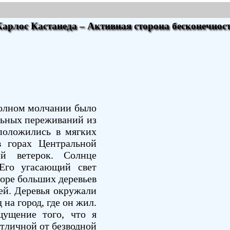
Карлос Кастанеда – Активная сторона бесконечнос
полном молчании было
льных переживаний из
сположились в мягких
в горах Центральной
й ветерок. Солнце
 Его угасающий свет
воре больших деревьев
ей. Деревья окружали
 на город, где он жил.
щущение того, что я
тличной от безводной