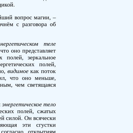
дикой.
йший вопрос магии, –
ачнём с разговора об
энергетическом теле
 что оно представляет
х полей, зеркальное
ергетических полей,
ло,
видимое
как поток
ил, что оно меньше,
тным, чем светящаяся
и
энергетическое тело
ческих полей, сжатых
й силой. Он всячески
няющая эти сгустки
 согласно открытиям