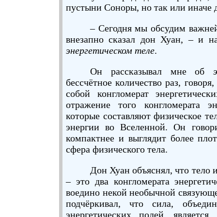
пустыни Соноры, но так или иначе 
– Сегодня мы обсудим важне
внезапно сказал дон Хуан, – и н
энергетическом теле
.
Он рассказывал мне об
бессчётное количество раз, говоря,
собой конгломерат энергетически
отражение того конгломерата эн
которые составляют физическое те
энергии во Вселенной. Он говор
компактнее и выглядит более пло
сфера физического тела.
Дон Хуан объяснял, что тело 
– это два конгломерата энергети
воедино некой необычной связующе
подчёркивал, что сила, объеди
энергетических полей, является,