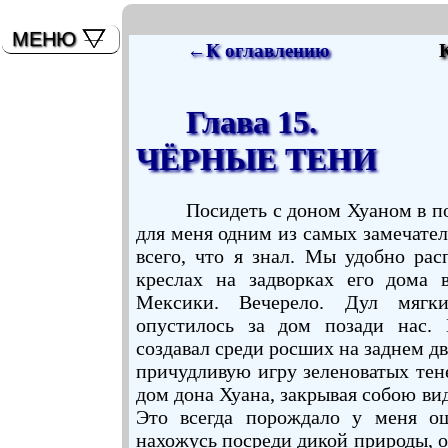
мышь)
МЕНЮ
←К оглавлению
Глава 15.
ЧЁРНЫЕ ТЕНИ
Посидеть с доном Хуаном в 
для меня одним из самых замечате
всего, что я знал. Мы удобно ра
креслах на задворках его дома 
Мексики. Вечерело. Дул мягки
опустилось за дом позади нас.
создавал среди росших на заднем д
причудливую игру зеленоватых тен
дом дона Хуана, закрывая собою вид
Это всегда порождало у меня о
нахожусь посреди дикой природы, о