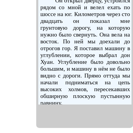
Он открыл дверцу, устроился
рядом со мной и велел ехать по
шоссе на юг. Километров через сто
двадцать он показал мне
грунтовую дорогу, на которую
нужно было свернуть. Она вела на
восток. По ней мы доехали до
отрогов гор. Я поставил машину в
углублении, которое выбрал дон
Хуан. Углубление было довольно
большим, и машину в нём не было
видно с дороги. Прямо оттуда мы
начали подниматься на цепь
высоких холмов, пересекавших
обширную плоскую пустынную
равнину.
Когда стемнело, дон Хуан
выбрал место для сна. Он
потребовал абсолютного