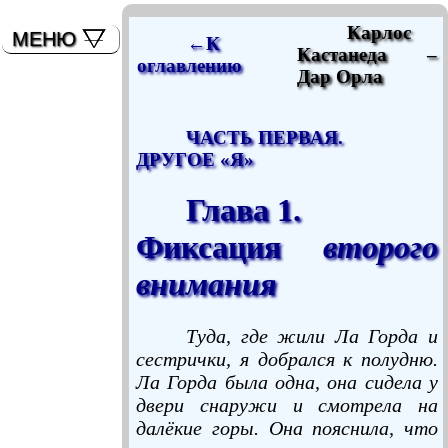
мышь)
Карлос
МЕНЮ
←К
Кастанеда –
оглавлению
Дар Орла
ЧАСТЬ ПЕРВАЯ.
ДРУГОЕ «Я»
Глава 1.
Фиксация
второго
внимания
Туда, где жили Ла Горда и
сестрички, я добрался к полудню.
Ла Горда была одна, она сидела у
двери снаружи и смотрела на
далёкие горы. Она пояснила, что