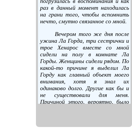
погрузилась в воспоминания и как
раз в данный момент находилась
на грани того, чтобы вспомнить
нечто, смутно связанное со мной.
Вечером того же дня после
ужина Ла Горда, три сестрички и
трое Хенарос вместе со мной
сидели на полу в комнате Ла
Горды. Женщины сидели рядом. По
какой-то причине я выделил Ла
Горду как главный объект моего
внимания, хотя я знал их
одинаково долго. Другие как бы и
не существовали для меня.
Причиной этого, вероятно, было
то, что Ла Горда чем-то
напоминала мне дона Хуана. В ней
ощущалась какая-то лёгкость,
хотя эта лёгкость никак не