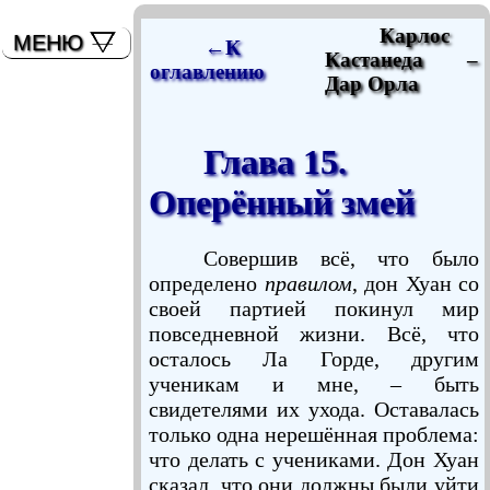
мышь)
Карлос
МЕНЮ
←К
Кастанеда –
оглавлению
Дар Орла
Глава 15.
Оперённый змей
Совершив всё, что было
определено
правилом
, дон Хуан со
своей партией покинул мир
повседневной жизни. Всё, что
осталось Ла Горде, другим
ученикам и мне, – быть
свидетелями их ухода. Оставалась
только одна нерешённая проблема:
что делать с учениками. Дон Хуан
сказал, что они должны были уйти