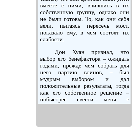
вместе с ними, влившись в их
собственную группу, однако они
не были готовы. То, как они себя
вели, пытаясь пересечь мост,
показало ему, в чём состоят их
слабости.
Дон Хуан признал, что
выбор его бенефактора – ожидать
годами, прежде чем собрать для
него партию воинов, – был
мудрым выбором и дал
положительные результаты, тогда
как его собственное решение –
побыстрее свести меня с
женщиной-Нагваль и моей
собственной группой воинов –
едва не оказалось для нас
фатальным.