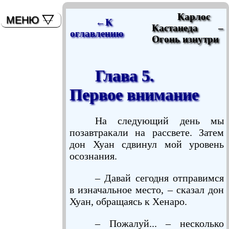
мышь)
Карлос
МЕНЮ
←К
Кастанеда –
оглавлению
Огонь изнутри
Глава 5.
Первое внимание
На следующий день мы
позавтракали на рассвете. Затем
дон Хуан сдвинул мой уровень
осознания.
– Давай сегодня отправимся
в изначальное место, – сказал дон
Хуан, обращаясь к Хенаро.
– Пожалуй... – несколько