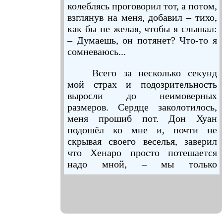
колеблясь проговорил тот, а потом,
взглянув на меня, добавил – тихо,
как бы не желая, чтобы я слышал:
– Думаешь, он потянет? Что-то я
сомневаюсь...
Всего за несколько секунд
мой страх и подозрительность
выросли до неимоверных
размеров. Сердце заколотилось,
меня прошиб пот. Дон Хуан
подошёл ко мне и, почти не
скрывая своего веселья, заверил
что Хенаро просто потешается
надо мной, – мы только
прогуляемся туда, где тысячелетия
назад жили самые первые
видящие
.
Пока дон Хуан говорил я