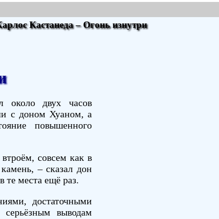
Карлос Кастанеда – Огонь изнутри
и
л около двух часов
и с доном Хуаном, а
ояние повышенного
 втроём, совсем как в
 камень, – сказал дон
в те места ещё раз.
ниями, достаточными
ь серьёзным выводам