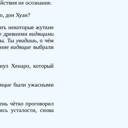
ействия не осознание.
о, дон Хуан?
нать некоторые жуткие
ые древними
видящими
лы. Ты
увидишь
, о чём
евние
видящие
выбрали
нул Хенаро, который
ящие
были ужасными
чень чётко проговорил
сь усталости, снова