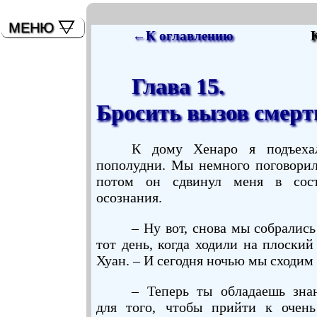
мышь)
МЕНЮ
←К оглавлению
Глава 15.
Бросить вызов смерт
К дому Хенаро я подъеха
пополудни. Мы немного поговорил
потом он сдвинул меня в сост
осознания.
– Ну вот, снова мы собрались
тот день, когда ходили на плоский
Хуан. – И сегодня ночью мы сходим 
– Теперь ты обладаешь зна
для того, чтобы прийти к очен