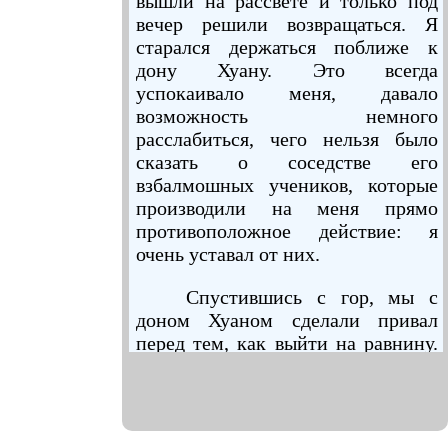
вышли на рассвете и только под
вечер решили возвращаться. Я
старался держаться поближе к
дону Хуану. Это всегда
успокаивало меня, давало
возможность немного
расслабиться, чего нельзя было
сказать о соседстве его
взбалмошных учеников, которые
производили на меня прямо
противоположное действие: я
очень уставал от них.
Спустившись с гор, мы с
доном Хуаном сделали привал
перед тем, как выйти на равнину.
Чувство глубокой печали было
таким сильным и охватило меня
так внезапно, что я не смог идти
дальше. Я сел, затем, следуя