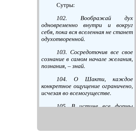
Сутры:
102. Воображай дух
одновременно внутри и вокруг
себя, пока вся вселенная не станет
одухотворенной.
103. Сосредоточив все свое
сознание в самом начале желания,
познания, – знай.
104. О Шакти, каждое
конкретное ощущение ограничено,
исчезая во всемогуществе.
105. В истине все формы
нераздельны. Нераздельны
вездесущее бытие и твоя
собственная форма. Воспринимай
все как сделанное из этого