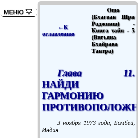
мышь)
Ошо
МЕНЮ
(Бхагван Шри
Раджниш) -
←К
Книга тайн - 5
оглавлению
(Вигьяна
Бхайрава
Тантра)
Глава 11.
НАЙДИ
ГАРМОНИЮ
ПРОТИВОПОЛОЖН
3 ноября 1973 года, Бомбей,
Индия