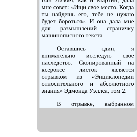
Ван Лизбет, как и Мартин, дала
мне совет: «Ищи свое место. Когда
ты найдешь его, тебе не нужно
будет бороться». И она дала мне
для размышлений страничку
машинописного текста.
Оставшись один, я
внимательно исследую свое
наследство. Скопированный на
ксероксе листок является
отрывком из «Энциклопедии
относительного и абсолютного
знания» Эдмонда Уэллса, том 2.
В отрывке, выбранном
мадемуазель Ван Лизбет, речь
идет об опытах над крысами,
проводившихся в 1989 году в
городе Нанси. Вот что в нем