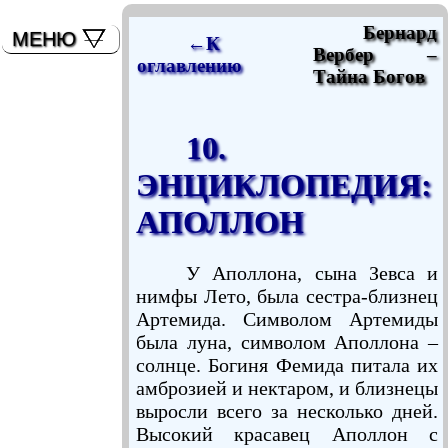
мышь)
Бернард
МЕНЮ
←К
Вербер –
оглавлению
Тайна Богов
10.
ЭНЦИКЛОПЕДИЯ:
АПОЛЛОН
У Аполлона, сына Зевса и
нимфы Лето, была сестра-близнец
Артемида. Символом Артемиды
была луна, символом Аполлона –
солнце. Богиня Фемида питала их
амброзией и нектаром, и близнецы
выросли всего за несколько дней.
Высокий красавец Аполлон с