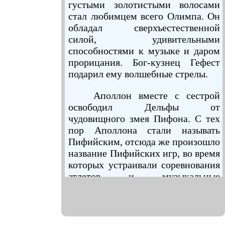
густыми золотистыми волосами
стал любимцем всего Олимпа. Он
обладал сверхъестественной
силой, удивительными
способностями к музыке и даром
прорицания. Бог-кузнец Гефест
подарил ему волшебные стрелы.
Аполлон вместе с сестрой
освободил Дельфы от
чудовищного змея Пифона. С тех
пор Аполлона стали называть
Пифийским, отсюда же произошло
название Пифийских игр, во время
которых устраивали соревнования
атлетов и музыкальные
состязания, а также имя Пифии:
так называли знаменитую
дельфийскую прорицательницу.