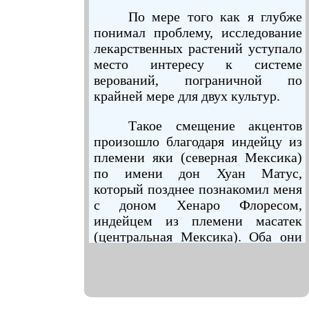
По мере того как я глубже
понимал проблему, исследование
лекарственных растений уступало
место интересу к системе
верований, пограничной по
крайней мере для двух культур.
Такое смещение акцентов
произошло благодаря индейцу из
племени яки (северная Мексика)
по имени дон Хуан Матус,
который позднее познакомил меня
с доном Хенаро Флоресом,
индейцем из племени масатек
(центральная Мексика). Оба они
практиковали древнее знание,
которое в наше время известно как
магия и считается примитивной
формой медицины и психологии;