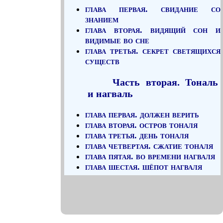
глава первая. свидание со
знанием
глава вторая. видящий сон и
видимые во сне
глава третья. секрет светящихся
существ
Часть вторая. Тональ
и нагваль
глава первая. должен верить
глава вторая. остров тоналя
глава третья. день тоналя
глава четвертая. сжатие тоналя
глава пятая. во времени нагваля
глава шестая. шёпот нагваля
глава седьмая. крылья
восприятия
Часть третья.
Объяснение магов