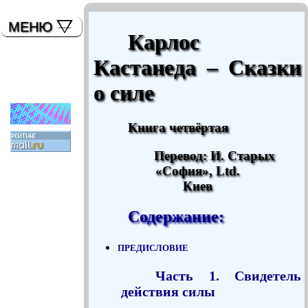
мышь)
МЕНЮ
Карлос
Кастанеда – Сказки
о силе
Книга четвёртая
Перевод: И. Старых
«София», Ltd.
Киев
Содержание:
предисловие
Часть 1. Свидетель
действия силы